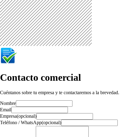
Contacto comercial
Cuéntanos sobre tu empresa y te contactaremos a la brevedad.
Nombre
Email
Empresa
(opcional)
Teléfono / WhatsApp
(opcional)