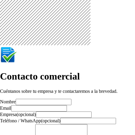
Contacto comercial
Cuéntanos sobre tu empresa y te contactaremos a la brevedad.
Nombre
Email
Empresa
(opcional)
Teléfono / WhatsApp
(opcional)