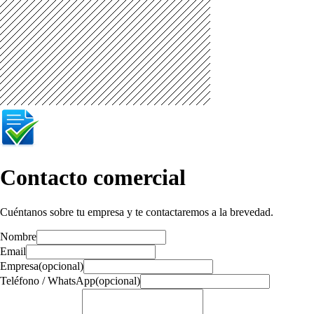
Contacto comercial
Cuéntanos sobre tu empresa y te contactaremos a la brevedad.
Nombre
Email
Empresa
(opcional)
Teléfono / WhatsApp
(opcional)